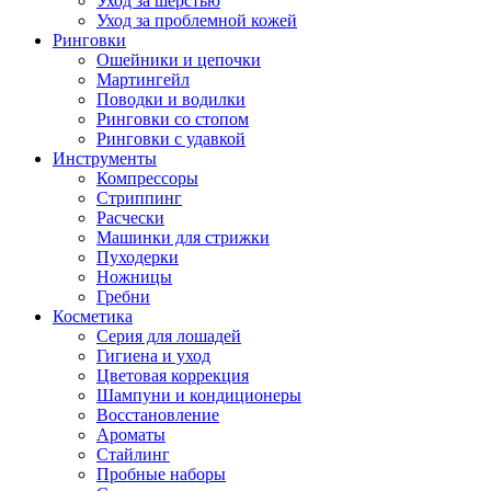
Уход за шерстью
Уход за проблемной кожей
Ринговки
Ошейники и цепочки
Мартингейл
Поводки и водилки
Ринговки со стопом
Ринговки с удавкой
Инструменты
Компрессоры
Стриппинг
Расчески
Машинки для стрижки
Пуходерки
Ножницы
Гребни
Косметика
Серия для лошадей
Гигиена и уход
Цветовая коррекция
Шампуни и кондиционеры
Восстановление
Ароматы
Стайлинг
Пробные наборы