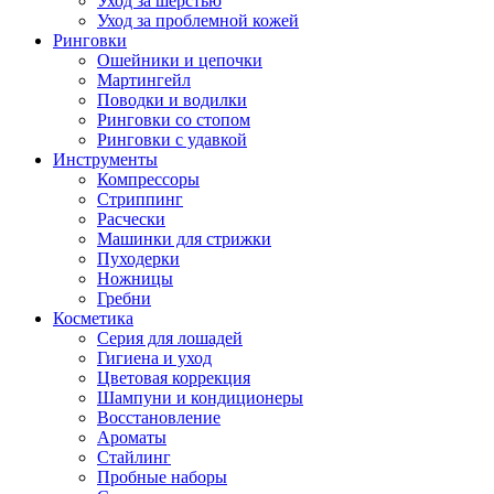
Уход за шерстью
Уход за проблемной кожей
Ринговки
Ошейники и цепочки
Мартингейл
Поводки и водилки
Ринговки со стопом
Ринговки с удавкой
Инструменты
Компрессоры
Стриппинг
Расчески
Машинки для стрижки
Пуходерки
Ножницы
Гребни
Косметика
Серия для лошадей
Гигиена и уход
Цветовая коррекция
Шампуни и кондиционеры
Восстановление
Ароматы
Стайлинг
Пробные наборы