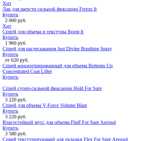
Хит
Лак для шерсти сильной фиксации Freeze It
Купить
2 060 руб.
Хит
Спрей для объема и текстуры Boost It
Купить
1 960 руб.
Спрей для расчесывания Just Divine Brushing Spray
Купить
от 620 руб.
Спрей концентрированный для объема Bottoms Up
Concentrated Coat Lifter
Купить
Спрей супер-сильной фиксации Hold For Sure
Купить
3 220 руб.
Спрей для объема V-Force Volume Blast
Купить
3 220 руб.
Влагостойкий мусс для объема Fluff For Sure Aerosol
Купить
3 580 руб.
Спрей текстурирующий для укладки Flex For Sure Aerosol