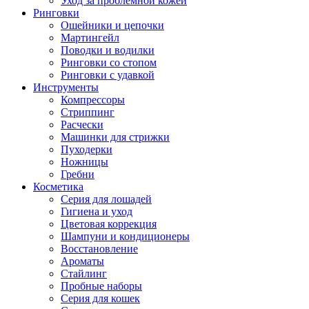
Уход за проблемной кожей
Ринговки
Ошейники и цепочки
Мартингейл
Поводки и водилки
Ринговки со стопом
Ринговки с удавкой
Инструменты
Компрессоры
Стриппинг
Расчески
Машинки для стрижки
Пуходерки
Ножницы
Гребни
Косметика
Серия для лошадей
Гигиена и уход
Цветовая коррекция
Шампуни и кондиционеры
Восстановление
Ароматы
Стайлинг
Пробные наборы
Серия для кошек