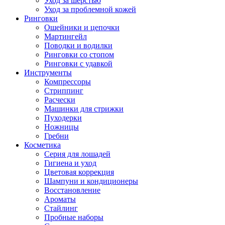
Уход за шерстью
Уход за проблемной кожей
Ринговки
Ошейники и цепочки
Мартингейл
Поводки и водилки
Ринговки со стопом
Ринговки с удавкой
Инструменты
Компрессоры
Стриппинг
Расчески
Машинки для стрижки
Пуходерки
Ножницы
Гребни
Косметика
Серия для лошадей
Гигиена и уход
Цветовая коррекция
Шампуни и кондиционеры
Восстановление
Ароматы
Стайлинг
Пробные наборы