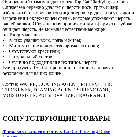
Очищающий шампунь для кошек Top Cat Clarifying от Chris
Christensen бережно удаляет с шерсти воск, грязь и жир,
избавляя её от остатков кондиционеров, средств для укладки и
загрязнений окружающей среды, которые утяжеляют шерсть
вашей кошки. Обогащенная провитаминами формула глубоко
очищает шерсть, не вымывая естественные жиры,
необходимые коже.
• Мягко удаляет воск, грязь и жиры;
• Минимальное количество ароматизаторов;
• Отсутствуют красители;
• Натуральный состав;
• Отлично подходит для всех типов шерсти.
Все продукты Top Cat прошли испытания на людях и
безопасны для ваших кошек.
Состав: WATER, COATING AGENT, PH LEVELER,
THICKENER, FOAMING AGENT, SURFACTANT,
MOISTURIZER, PRESERVATIVE, FRAGRANCE
+
СОПУТСТВУЮЩИЕ ТОВАРЫ
Финальный ополаскиватель Top Cat Finishing Rinse
Купить