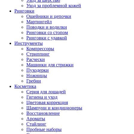
Уход за шерстью
Уход за проблемной кожей
Ринговки
Ошейники и цепочки
Мартингейл
Поводки и водилки
Ринговки со стопом
Ринговки с удавкой
Инструменты
Компрессоры
Стриппинг
Расчески
Машинки для стрижки
Пуходерки
Ножницы
Гребни
Косметика
Серия для лошадей
Гигиена и уход
Цветовая коррекция
Шампуни и кондиционеры
Восстановление
Ароматы
Стайлинг
Пробные наборы