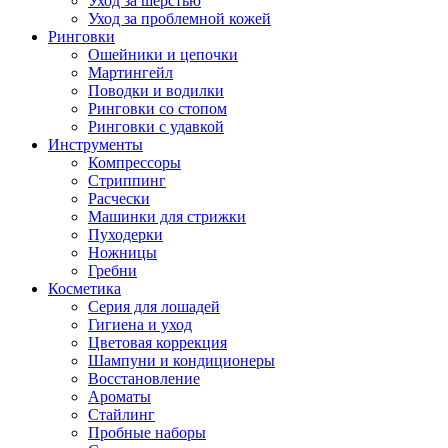
Уход за шерстью
Уход за проблемной кожей
Ринговки
Ошейники и цепочки
Мартингейл
Поводки и водилки
Ринговки со стопом
Ринговки с удавкой
Инструменты
Компрессоры
Стриппинг
Расчески
Машинки для стрижки
Пуходерки
Ножницы
Гребни
Косметика
Серия для лошадей
Гигиена и уход
Цветовая коррекция
Шампуни и кондиционеры
Восстановление
Ароматы
Стайлинг
Пробные наборы