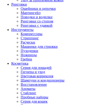
Уход за проблемной кожей
Ринговки
Ошейники и цепочки
Мартингейл
Поводки и водилки
Ринговки со стопом
Ринговки с удавкой
Инструменты
Компрессоры
Стриппинг
Расчески
Машинки для стрижки
Пуходерки
Ножницы
Гребни
Косметика
Серия для лошадей
Гигиена и уход
Цветовая коррекция
Шампуни и кондиционеры
Восстановление
Ароматы
Стайлинг
Пробные наборы
Серия для кошек