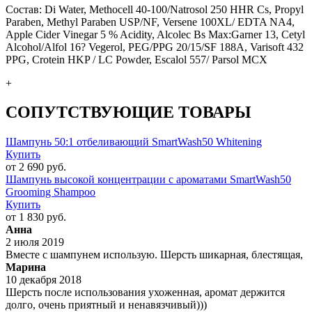
Состав: Di Water, Methocell 40-100/Natrosol 250 HHR Cs, Propyl
Paraben, Methyl Paraben USP/NF, Versene 100XL/ EDTA NA4,
Apple Cider Vinegar 5 % Acidity, Alcolec Bs Max:Garner 13, Cetyl
Alcohol/Alfol 16? Vegerol, PEG/PPG 20/15/SF 188A, Varisoft 432
PPG, Crotein HKP / LC Powder, Escalol 557/ Parsol MCX
+
СОПУТСТВУЮЩИЕ ТОВАРЫ
Шампунь 50:1 отбеливающий SmartWash50 Whitening
Купить
от 2 690 руб.
Шампунь высокой концентрации с ароматами SmartWash50
Grooming Shampoo
Купить
от 1 830 руб.
Анна
2 июля 2019
Вместе с шампунем использую. Шерсть шикарная, блестящая,
Марина
10 декабря 2018
Шерсть после использования ухоженная, аромат держится
долго, очень приятный и ненавязчивый)))