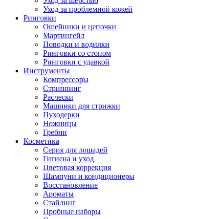
Уход за шерстью
Уход за проблемной кожей
Ринговки
Ошейники и цепочки
Мартингейл
Поводки и водилки
Ринговки со стопом
Ринговки с удавкой
Инструменты
Компрессоры
Стриппинг
Расчески
Машинки для стрижки
Пуходерки
Ножницы
Гребни
Косметика
Серия для лошадей
Гигиена и уход
Цветовая коррекция
Шампуни и кондиционеры
Восстановление
Ароматы
Стайлинг
Пробные наборы