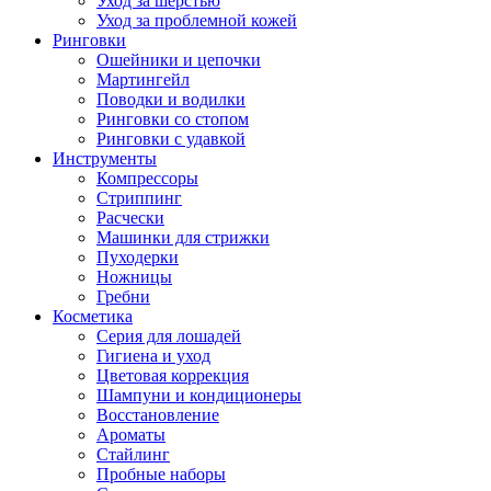
Уход за шерстью
Уход за проблемной кожей
Ринговки
Ошейники и цепочки
Мартингейл
Поводки и водилки
Ринговки со стопом
Ринговки с удавкой
Инструменты
Компрессоры
Стриппинг
Расчески
Машинки для стрижки
Пуходерки
Ножницы
Гребни
Косметика
Серия для лошадей
Гигиена и уход
Цветовая коррекция
Шампуни и кондиционеры
Восстановление
Ароматы
Стайлинг
Пробные наборы