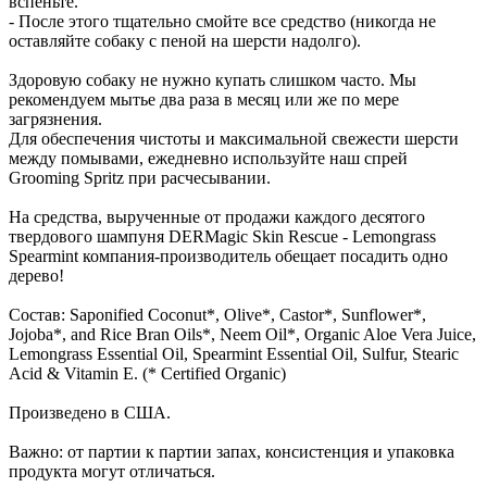
вспеньте.
- После этого тщательно смойте все средство (никогда не
оставляйте собаку с пеной на шерсти надолго).
Здоровую собаку не нужно купать слишком часто. Мы
рекомендуем мытье два раза в месяц или же по мере
загрязнения.
Для обеспечения чистоты и максимальной свежести шерсти
между помывами, ежедневно используйте наш спрей
Grooming Spritz при расчесывании.
На средства, вырученные от продажи каждого десятого
твердового шампуня DERMagic Skin Rescue - Lemongrass
Spearmint компания-производитель обещает посадить одно
дерево!
Состав: Saponified Coconut*, Olive*, Castor*, Sunflower*,
Jojoba*, and Rice Bran Oils*, Neem Oil*, Organic Aloe Vera Juice,
Lemongrass Essential Oil, Spearmint Essential Oil, Sulfur, Stearic
Acid & Vitamin E. (* Certified Organic)
Произведено в США.
Важно: от партии к партии запах, консистенция и упаковка
продукта могут отличаться.