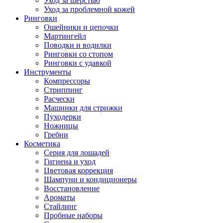
Уход за шерстью
Уход за проблемной кожей
Ринговки
Ошейники и цепочки
Мартингейл
Поводки и водилки
Ринговки со стопом
Ринговки с удавкой
Инструменты
Компрессоры
Стриппинг
Расчески
Машинки для стрижки
Пуходерки
Ножницы
Гребни
Косметика
Серия для лошадей
Гигиена и уход
Цветовая коррекция
Шампуни и кондиционеры
Восстановление
Ароматы
Стайлинг
Пробные наборы