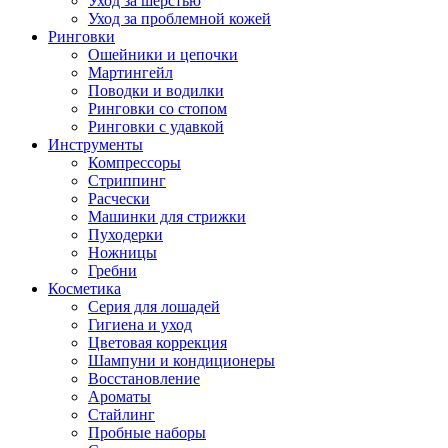
Уход за шерстью
Уход за проблемной кожей
Ринговки
Ошейники и цепочки
Мартингейл
Поводки и водилки
Ринговки со стопом
Ринговки с удавкой
Инструменты
Компрессоры
Стриппинг
Расчески
Машинки для стрижки
Пуходерки
Ножницы
Гребни
Косметика
Серия для лошадей
Гигиена и уход
Цветовая коррекция
Шампуни и кондиционеры
Восстановление
Ароматы
Стайлинг
Пробные наборы