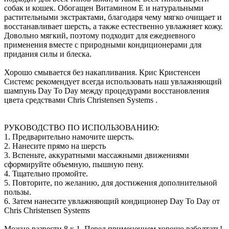
собак и кошек. Обогащен Витамином Е и натуральными
растительными экстрактами, благодаря чему мягко очищает и
восстанавливает шерсть, а также естественно увлажняет кожу.
Довольно мягкий, поэтому подходит для ежедневного
применения вместе с природными кондиционерами для
придания силы и блеска.
Хорошо смывается без накапливания. Крис Кристенсен
Системс рекомендует всегда использовать наш увлажняющий
шампунь Day To Day между процедурами восстановления
цвета средствами Сhris Christensen Systems .
РУКОВОДСТВО ПО ИСПОЛЬЗОВАНИЮ:
1. Предварительно намочите шерсть.
2. Нанесите прямо на шерсть
3. Вспеньте, аккуратными массажными движениями
сформируйте объемную, пышную пену.
4. Тщательно промойте.
5. Повторите, по желанию, для достижения дополнительной
пользы.
6. Затем нанесите увлажняющий кондиционер Day To Day от
Сhris Christensen Systems
Можно развести 8 к 1. Перед применением хорошо взболтать!