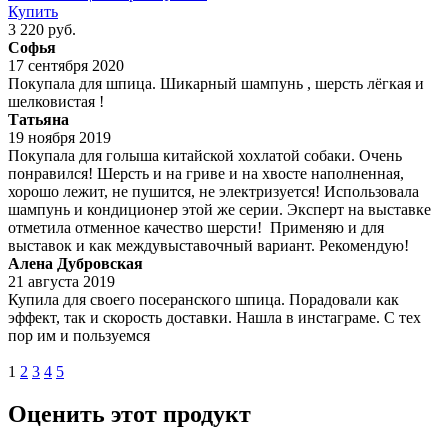
Купить
3 220 руб.
Софья
17 сентября 2020
Покупала для шпица. Шикарный шампунь , шерсть лёгкая и
шелковистая !
Татьяна
19 ноября 2019
Покупала для голыша китайской хохлатой собаки. Очень
понравился! Шерсть и на гриве и на хвосте наполненная,
хорошо лежит, не пушится, не электризуется! Использовала
шампунь и кондиционер этой же серии. Эксперт на выставке
отметила отменное качество шерсти! Применяю и для
выставок и как междувыставочный вариант. Рекомендую!
Алена Дубровская
21 августа 2019
Купила для своего посеранского шпица. Порадовали как
эффект, так и скорость доставки. Нашла в инстаграме. С тех
пор им и пользуемся
1
2
3
4
5
Оценить этот продукт