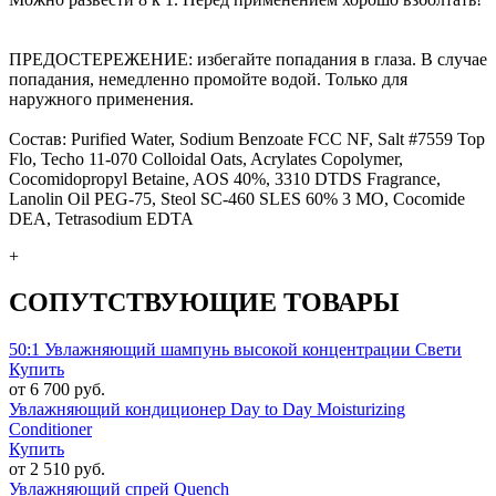
ПРЕДОСТЕРЕЖЕНИЕ: избегайте попадания в глаза. В случае
попадания, немедленно промойте водой. Только для
наружного применения.
Состав: Purified Water, Sodium Benzoate FCC NF, Salt #7559 Top
Flo, Techo 11-070 Colloidal Oats, Acrylates Copolymer,
Cocomidopropyl Betaine, AOS 40%, 3310 DTDS Fragrance,
Lanolin Oil PEG-75, Steol SC-460 SLES 60% 3 MO, Cocomide
DEA, Tetrasodium EDTA
+
СОПУТСТВУЮЩИЕ ТОВАРЫ
50:1 Увлажняющий шампунь высокой концентрации Свети
Купить
от 6 700 руб.
Увлажняющий кондиционер Day to Day Moisturizing
Conditioner
Купить
от 2 510 руб.
Увлажняющий спрей Quench