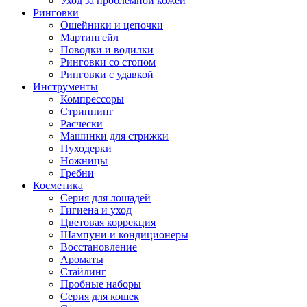
Уход за проблемной кожей
Ринговки
Ошейники и цепочки
Мартингейл
Поводки и водилки
Ринговки со стопом
Ринговки с удавкой
Инструменты
Компрессоры
Стриппинг
Расчески
Машинки для стрижки
Пуходерки
Ножницы
Гребни
Косметика
Серия для лошадей
Гигиена и уход
Цветовая коррекция
Шампуни и кондиционеры
Восстановление
Ароматы
Стайлинг
Пробные наборы
Серия для кошек